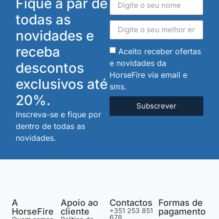
Fique a par de
todas as
novidades e
receba
Aceito receber ofertas
e novidades da
descontos
HorseFire via email e
exclusivos até
sms.
20%.
Subscrever
Inscreva-se e fique por
dentro de todas as
novidades.
A
Apoio ao
Contactos
Formas de
HorseFire
cliente
+351 253 851
pagamento
678