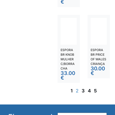
€
ESPORA
ESPORA
BR KNOB
BR PRICE
MULHER
OF WALES
C/BORRA
CRIANÇA
30.00
CHA
33.00
€
€
1
2
3
4
5