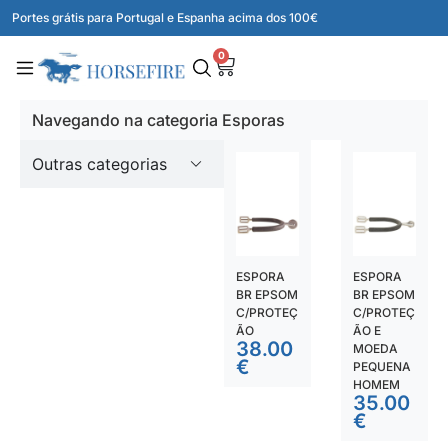
Portes grátis para Portugal e Espanha acima dos 100€
0
Navegando na categoria Esporas
Outras categorias
ESPORA
ESPORA
BR EPSOM
BR EPSOM
C/PROTEÇ
C/PROTEÇ
ÃO
ÃO E
38.00
MOEDA
€
PEQUENA
HOMEM
35.00
€