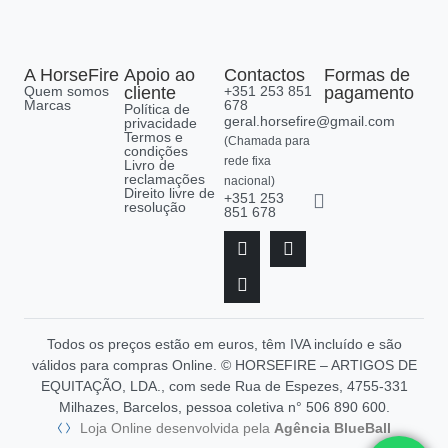
A HorseFire
Apoio ao
Contactos
Formas de
Quem somos
cliente
+351 253 851
pagamento
Marcas
678
Política de
geral.horsefire@gmail.com
privacidade
Termos e
(Chamada para
condições
rede fixa
Livro de
reclamações
nacional)
Direito livre de
+351 253
resolução
851 678
Todos os preços estão em euros, têm IVA incluído e são
válidos para compras Online. © HORSEFIRE – ARTIGOS DE
EQUITAÇÃO, LDA., com sede Rua de Espezes, 4755-331
Milhazes, Barcelos, pessoa coletiva n° 506 890 600.
Loja Online desenvolvida pela
Agência BlueBall