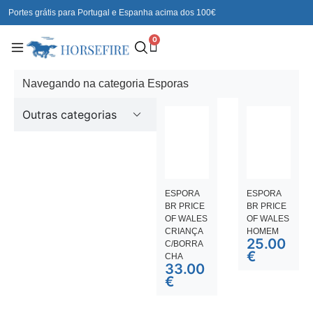
Portes grátis para Portugal e Espanha acima dos 100€
0
Navegando na categoria Esporas
Outras categorias
ESPORA
ESPORA
BR PRICE
BR PRICE
OF WALES
OF WALES
CRIANÇA
HOMEM
25.00
C/BORRA
€
CHA
33.00
€