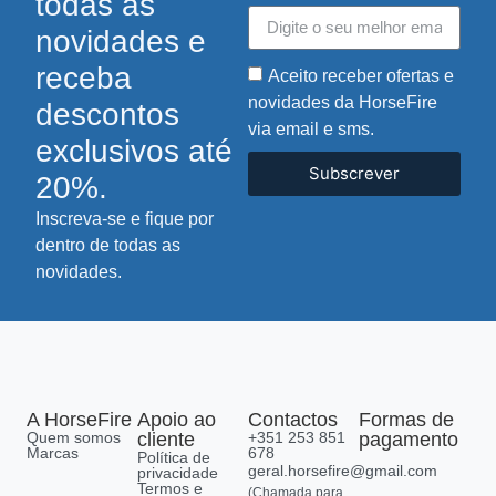
todas as
novidades e
receba
Aceito receber ofertas e
novidades da HorseFire
descontos
via email e sms.
exclusivos até
Subscrever
20%.
Inscreva-se e fique por
dentro de todas as
novidades.
A HorseFire
Apoio ao
Contactos
Formas de
Quem somos
cliente
+351 253 851
pagamento
Marcas
678
Política de
geral.horsefire@gmail.com
privacidade
Termos e
(Chamada para