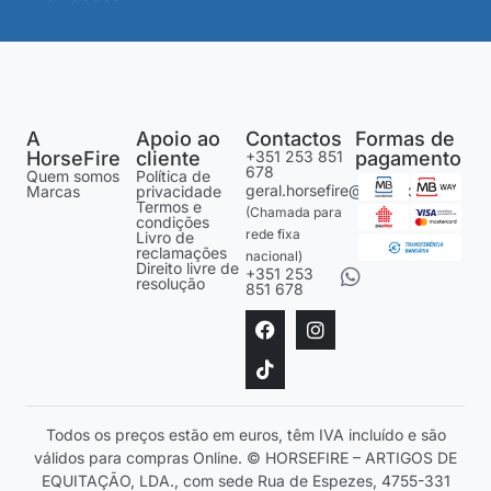
A
Apoio ao
Contactos
Formas de
HorseFire
cliente
+351 253 851
pagamento
678
Quem somos
Política de
geral.horsefire@gmail.com
Marcas
privacidade
Termos e
(Chamada para
condições
rede fixa
Livro de
reclamações
nacional)
Direito livre de
+351 253
resolução
851 678
Todos os preços estão em euros, têm IVA incluído e são
válidos para compras Online. © HORSEFIRE – ARTIGOS DE
EQUITAÇÃO, LDA., com sede Rua de Espezes, 4755-331