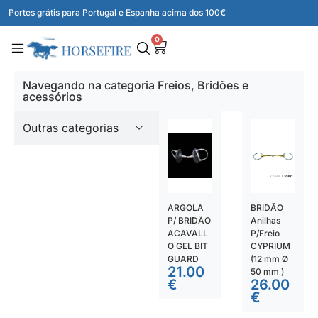
Portes grátis para Portugal e Espanha acima dos 100€
0
Navegando na categoria Freios, Bridões e
acessórios
Outras categorias
ARGOLA
BRIDÃO
P/ BRIDÃO
Anilhas
ACAVALL
P/Freio
O GEL BIT
CYPRIUM
GUARD
(12 mm Ø
21.00
50 mm )
€
26.00
€