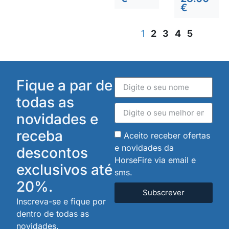
€
1
2
3
4
5
Fique a par de
todas as
novidades e
receba
Aceito receber ofertas
e novidades da
descontos
HorseFire via email e
exclusivos até
sms.
20%.
Subscrever
Inscreva-se e fique por
dentro de todas as
novidades.