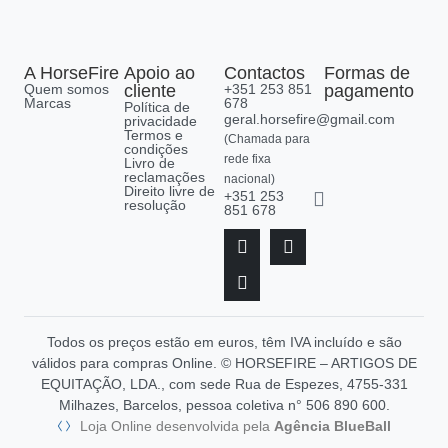
A HorseFire
Apoio ao
Contactos
Formas de
Quem somos
cliente
+351 253 851
pagamento
Marcas
678
Política de
geral.horsefire@gmail.com
privacidade
Termos e
(Chamada para
condições
rede fixa
Livro de
reclamações
nacional)
Direito livre de
+351 253
resolução
851 678
Todos os preços estão em euros, têm IVA incluído e são
válidos para compras Online. © HORSEFIRE – ARTIGOS DE
EQUITAÇÃO, LDA., com sede Rua de Espezes, 4755-331
Milhazes, Barcelos, pessoa coletiva n° 506 890 600.
Loja Online desenvolvida pela
Agência BlueBall