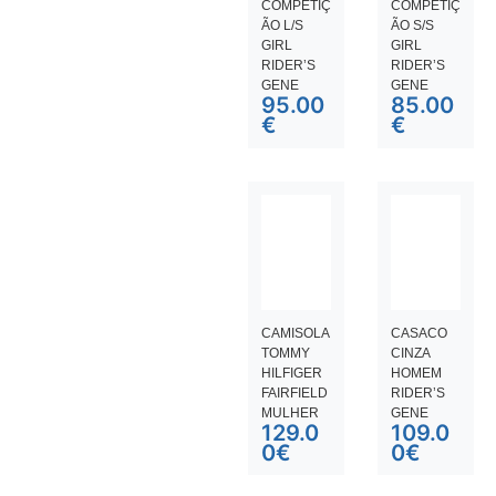
COMPETIÇ
COMPETIÇ
ÃO L/S
ÃO S/S
GIRL
GIRL
RIDER’S
RIDER’S
GENE
GENE
95.00
85.00
€
€
CAMISOLA
CASACO
TOMMY
CINZA
HILFIGER
HOMEM
FAIRFIELD
RIDER’S
MULHER
GENE
129.0
109.0
0
€
0
€