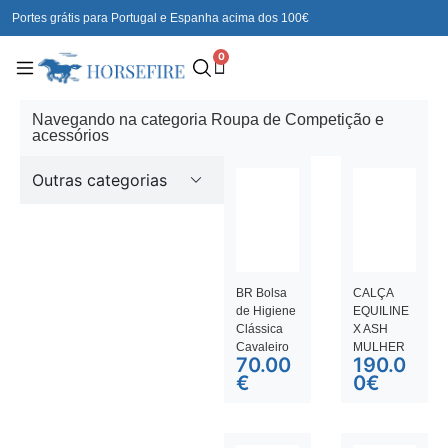
Portes grátis para Portugal e Espanha acima dos 100€
0
Navegando na categoria Roupa de Competição e
acessórios
Outras categorias
BR Bolsa
CALÇA
de Higiene
EQUILINE
Clássica
X ASH
Cavaleiro
MULHER
70.00
190.0
€
0
€