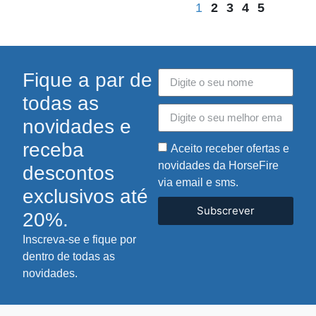
1
2
3
4
5
Fique a par de
todas as
novidades e
receba
Aceito receber ofertas e
novidades da HorseFire
descontos
via email e sms.
exclusivos até
Subscrever
20%.
Inscreva-se e fique por
dentro de todas as
novidades.