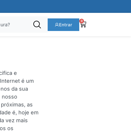
0
Entrar
ifica e
 Internet é um
-nos da sua
o nosso
 próximas, as
dade é, hoje em
da vez mais
dos os