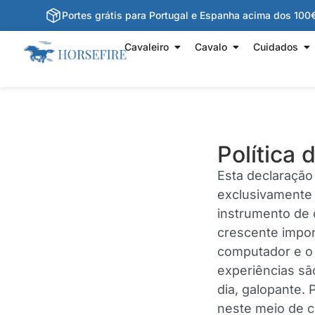
Portes grátis para Portugal e Espanha acima dos 100
Cavaleiro
Cavalo
Cuidados
Política 
Esta declaração 
exclusivamente 
instrumento de 
crescente impor
computador e o 
experiências sã
dia, galopante.
neste meio de c