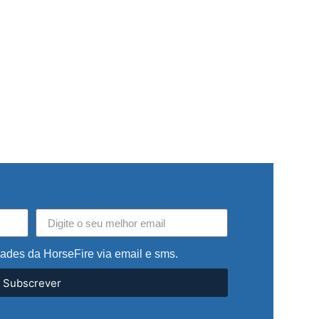
dades da HorseFire via email e sms.
Subscrever