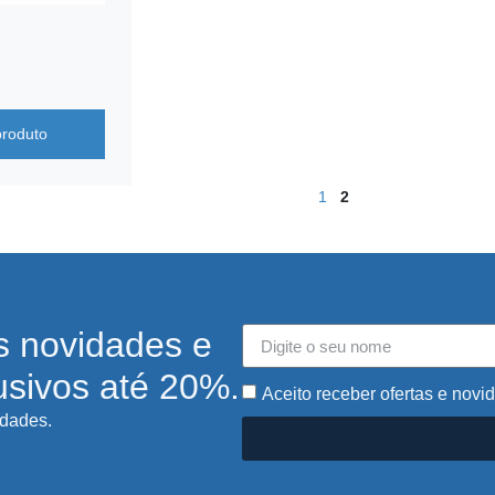
produto
1
2
s novidades e
usivos até 20%.
Aceito receber ofertas e novi
idades.