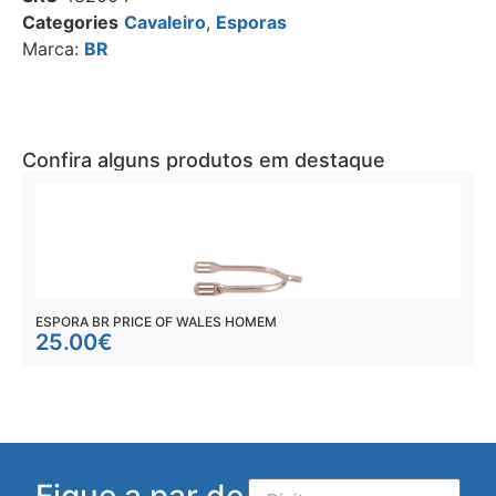
Categories
Cavaleiro
,
Esporas
Marca:
BR
Confira alguns produtos em destaque
ESPORA BR PRICE OF WALES HOMEM
E
25.00
€
Fique a par de