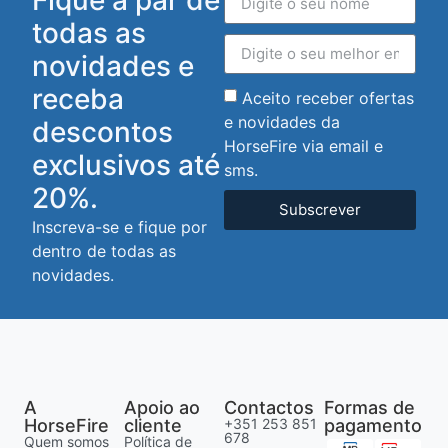
todas as
novidades e
receba
Aceito receber ofertas
e novidades da
descontos
HorseFire via email e
exclusivos até
sms.
20%.
Subscrever
Inscreva-se e fique por
dentro de todas as
novidades.
A
Apoio ao
Contactos
Formas de
HorseFire
cliente
+351 253 851
pagamento
678
Quem somos
Política de