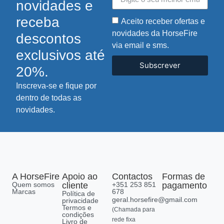
novidades e
receba
Aceito receber ofertas e
novidades da HorseFire
descontos
via email e sms.
exclusivos até
Subscrever
20%.
Inscreva-se e fique por
dentro de todas as
novidades.
A HorseFire
Apoio ao
Contactos
Formas de
Quem somos
cliente
+351 253 851
pagamento
Marcas
678
Política de
geral.horsefire@gmail.com
privacidade
Termos e
(Chamada para
condições
rede fixa
Livro de