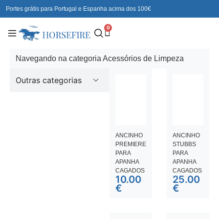
Portes grátis para Portugal e Espanha acima dos 100€
0
Navegando na categoria Acessórios de Limpeza
Outras categorias
ANCINHO
ANCINHO
PREMIERE
STUBBS
PARA
PARA
APANHA
APANHA
CAGADOS
CAGADOS
10.00
25.00
€
€