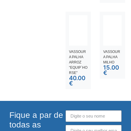
VASSOUR
VASSOUR
A PALHA
A PALHA
ARROZ
MILHO
15.00
“EQUIP`HO
€
RSE”
40.00
€
Fique a par de
todas as