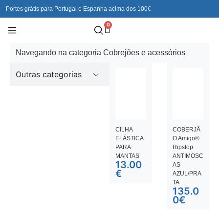
Portes grátis para Portugal e Espanha acima dos 100€
0
Navegando na categoria Cobrejões e acessórios
Outras categorias
CILHA
COBERJÃ
ELÁSTICA
O Amigo®
PARA
Ripstop
MANTAS
ANTIMOSC
13.00
AS
€
AZUL/PRA
TA
135.0
0
€