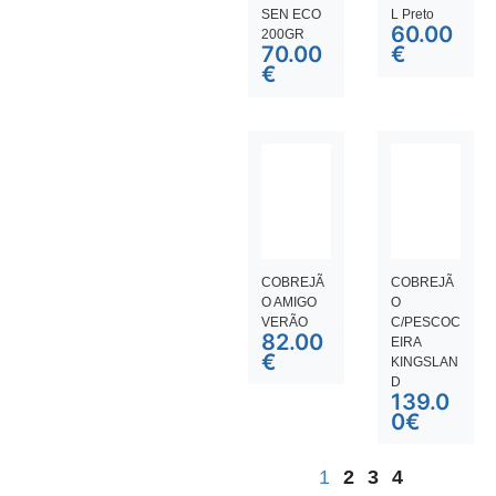
SEN ECO
L Preto
60.00
200GR
70.00
€
€
COBREJÃ
COBREJÃ
O AMIGO
O
VERÃO
C/PESCOC
82.00
EIRA
€
KINGSLAN
D
139.0
0
€
1
2
3
4