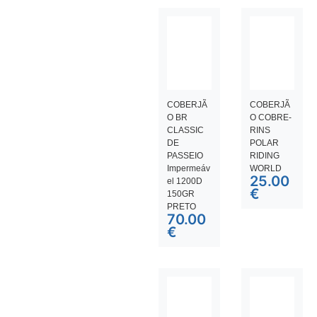
COBERJÃ
COBERJÃ
O BR
O COBRE-
CLASSIC
RINS
DE
POLAR
PASSEIO
RIDING
Impermeáv
WORLD
25.00
el 1200D
€
150GR
PRETO
70.00
€