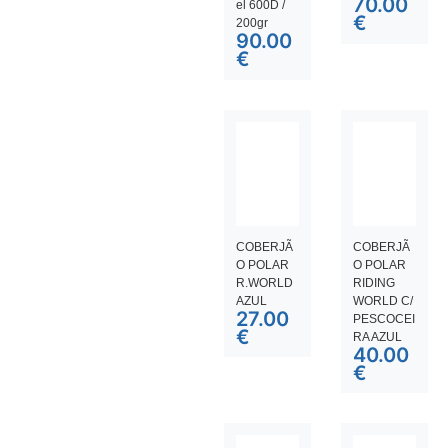
70.00
el 600D /
€
200gr
90.00
€
COBERJÃ
COBERJÃ
O POLAR
O POLAR
R.WORLD
RIDING
AZUL
WORLD C/
27.00
PESCOCEI
€
RA AZUL
40.00
€