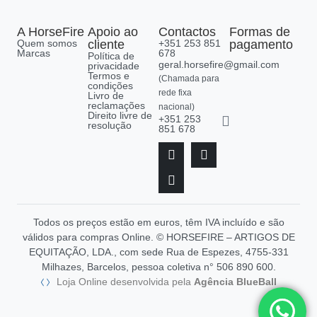
A HorseFire
Apoio ao
Contactos
Formas de
Quem somos
cliente
+351 253 851
pagamento
Marcas
678
Política de
geral.horsefire@gmail.com
privacidade
Termos e
(Chamada para
condições
rede fixa
Livro de
reclamações
nacional)
Direito livre de
+351 253
resolução
851 678
Todos os preços estão em euros, têm IVA incluído e são
válidos para compras Online. © HORSEFIRE – ARTIGOS DE
EQUITAÇÃO, LDA., com sede Rua de Espezes, 4755-331
Milhazes, Barcelos, pessoa coletiva n° 506 890 600.
Loja Online desenvolvida pela
Agência BlueBall