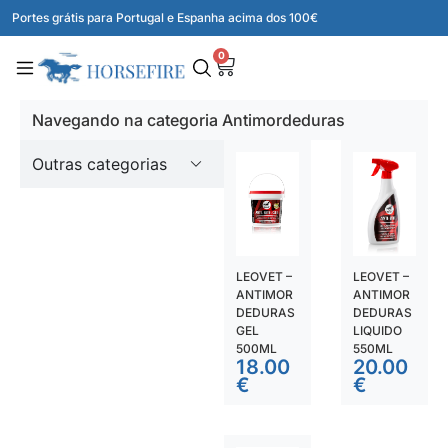
Portes grátis para Portugal e Espanha acima dos 100€
0
Navegando na categoria Antimordeduras
Outras categorias
LEOVET –
LEOVET –
ANTIMOR
ANTIMOR
DEDURAS
DEDURAS
GEL
LIQUIDO
500ML
550ML
18.00
20.00
€
€