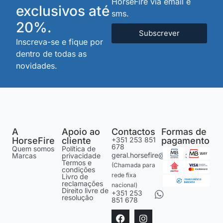
HorseFire via email e
exclusivos até
sms.
20%.
Subscrever
Inscreva-se e fique por
dentro de todas as
novidades.
A
Apoio ao
Contactos
Formas de
HorseFire
cliente
+351 253 851
pagamento
678
Quem somos
Política de
geral.horsefire@gmail.com
Marcas
privacidade
Termos e
(Chamada para
condições
rede fixa
Livro de
reclamações
nacional)
Direito livre de
+351 253
resolução
851 678