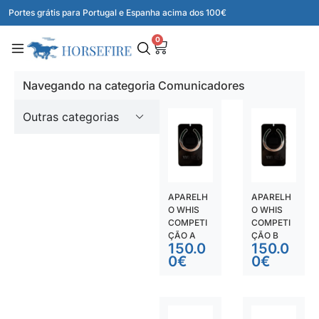
Portes grátis para Portugal e Espanha acima dos 100€
0
Navegando na categoria Comunicadores
Outras categorias
APARELH
APARELH
O WHIS
O WHIS
COMPETI
COMPETI
ÇÃO A
ÇÃO B
150.0
150.0
0
€
0
€