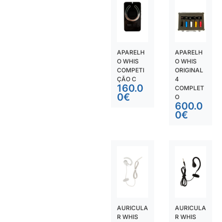
APARELH
APARELH
O WHIS
O WHIS
COMPETI
ORIGINAL
ÇÃO C
4
160.0
COMPLET
0
€
O
600.0
0
€
AURICULA
AURICULA
R WHIS
R WHIS