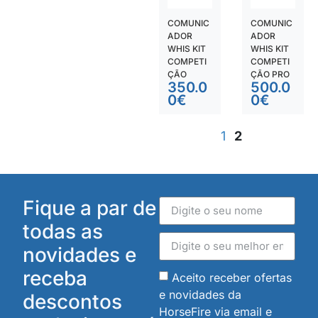
COMUNIC
COMUNIC
ADOR
ADOR
WHIS KIT
WHIS KIT
COMPETI
COMPETI
ÇÃO
ÇÃO PRO
350.0
500.0
0
€
0
€
1
2
Fique a par de
todas as
novidades e
receba
Aceito receber ofertas
e novidades da
descontos
HorseFire via email e