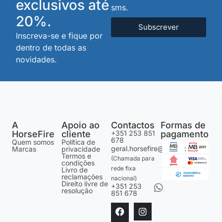
exclusivos até
sms.
20%.
Subscrever
Inscreva-se e fique por
dentro de todas as
novidades.
A
Apoio ao
Contactos
Formas de
HorseFire
cliente
+351 253 851
pagamento
678
Quem somos
Política de
geral.horsefire@gmail.com
Marcas
privacidade
Termos e
(Chamada para
condições
rede fixa
Livro de
reclamações
nacional)
Direito livre de
+351 253
resolução
851 678