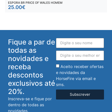
ESPORA BR PRICE OF WALES HOMEM
E
25.00
€
Fique a par de
todas as
novidades e
receba
Aceito receber ofertas
e novidades da
descontos
HorseFire via email e
exclusivos até
sms.
20%.
Subscrever
Inscreva-se e fique por
dentro de todas as
novidades.