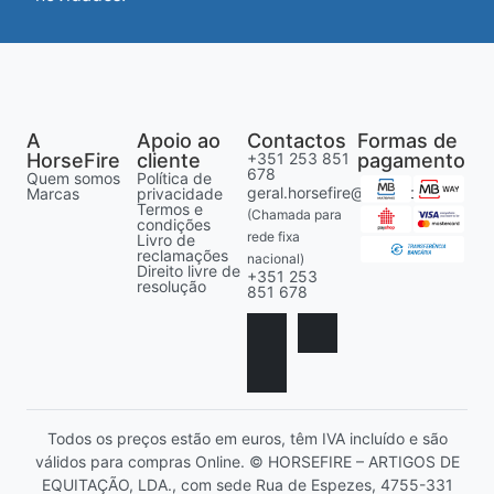
A
Apoio ao
Contactos
Formas de
HorseFire
cliente
+351 253 851
pagamento
678
Quem somos
Política de
geral.horsefire@gmail.com
Marcas
privacidade
Termos e
(Chamada para
condições
rede fixa
Livro de
reclamações
nacional)
Direito livre de
+351 253
resolução
851 678
Todos os preços estão em euros, têm IVA incluído e são
válidos para compras Online. © HORSEFIRE – ARTIGOS DE
EQUITAÇÃO, LDA., com sede Rua de Espezes, 4755-331