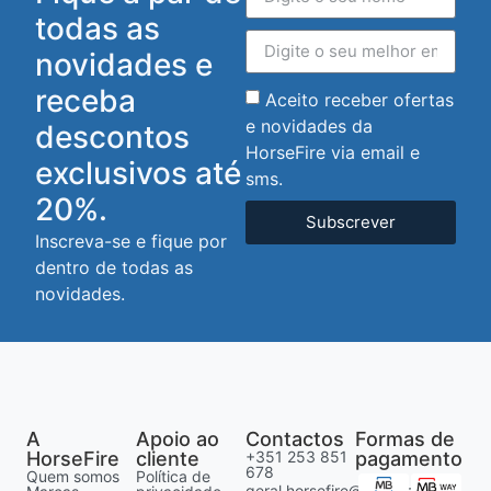
todas as
novidades e
receba
Aceito receber ofertas
e novidades da
descontos
HorseFire via email e
exclusivos até
sms.
20%.
Subscrever
Inscreva-se e fique por
dentro de todas as
novidades.
A
Apoio ao
Contactos
Formas de
HorseFire
cliente
+351 253 851
pagamento
678
Quem somos
Política de
geral.horsefire@gmail.com