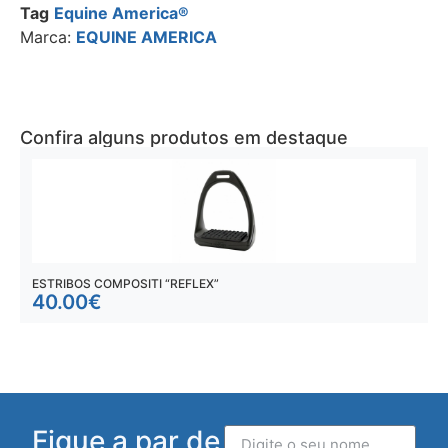
Tag
Equine America®
Marca:
EQUINE AMERICA
Confira alguns produtos em destaque
ESTRIBOS COMPOSITI “REFLEX”
C
40.00
€
Fique a par de