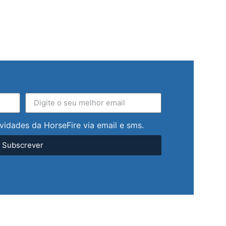
vidades da HorseFire via email e sms.
Subscrever