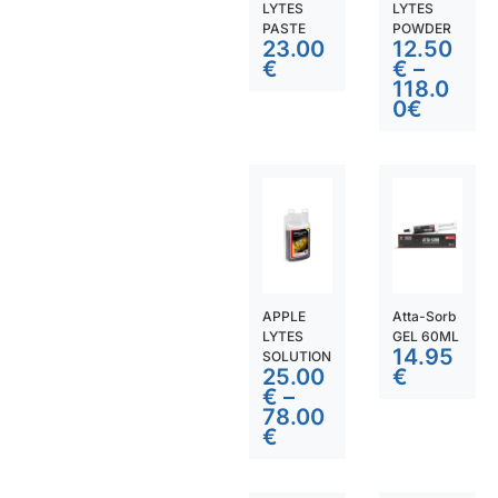
LYTES
LYTES
PASTE
POWDER
23.00
12.50
€
€
–
118.0
0
€
APPLE
Atta-Sorb
LYTES
GEL 60ML
14.95
SOLUTION
25.00
€
€
–
78.00
€