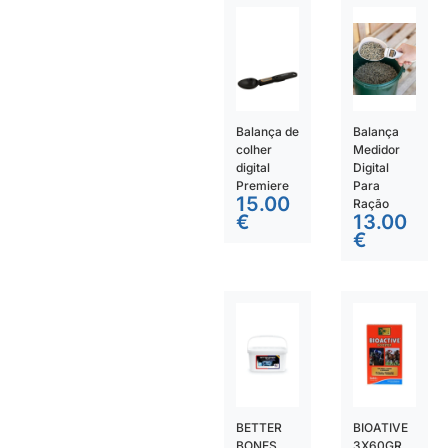
Balança de
Balança
colher
Medidor
digital
Digital
Premiere
Para
15.00
Ração
€
13.00
€
BETTER
BIOATIVE
BONES
3X60GR