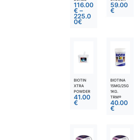
116.00
59.00
€
–
€
225.0
0
€
BIOTIN
BIOTINA
XTRA
15MG/25G
POWDER
1KG.
41.00
TRM®
€
40.00
€