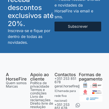
e novidades da
descontos
HorseFire via email e
exclusivos até
sms.
20%.
Subscrever
Inscreva-se e fique por
dentro de todas as
novidades.
A
Apoio ao
Contactos
Formas de
HorseFire
cliente
+351 253 851
pagamento
678
Quem somos
Política de
geral.horsefire@gmail.com
Marcas
privacidade
Termos e
(Chamada para
condições
rede fixa
Livro de
reclamações
nacional)
Direito livre de
+351 253
resolução
851 678