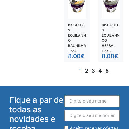
BISCOITO
BISCOITO
S
S
EQUILANN
EQUILANN
O
OO
BAUNILHA
HERBAL
1.5KG
1.5KG
8.00
€
8.00
€
1
2
3
4
5
Fique a par de
todas as
novidades e
receba
Aceito receber ofertas