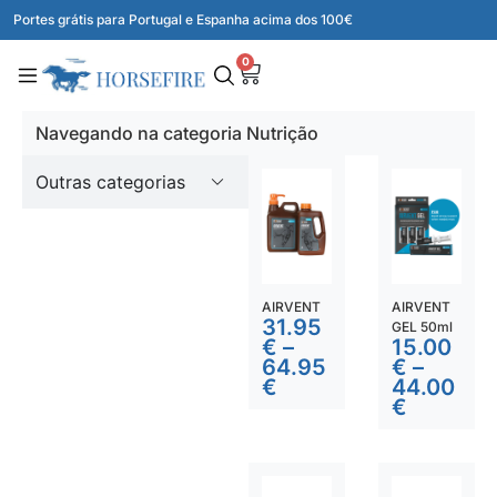
Portes grátis para Portugal e Espanha acima dos 100€
0
Navegando na categoria Nutrição
Outras categorias
AIRVENT
AIRVENT
31.95
GEL 50ml
€
–
15.00
64.95
€
–
€
44.00
€