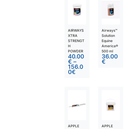
AIRWAYS
Airways™
XTRA
Solution
STRENGT
Equine
H
America®
POWDER
500 ml
40.00
36.00
€
–
€
156.0
0
€
APPLE
APPLE