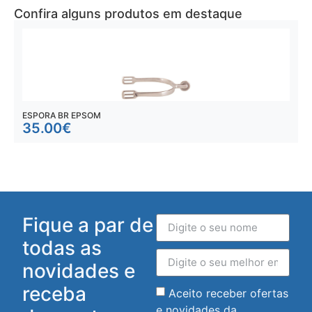
Confira alguns produtos em destaque
ESPORA BR EPSOM
B
35.00
€
Fique a par de
todas as
novidades e
receba
Aceito receber ofertas
e novidades da