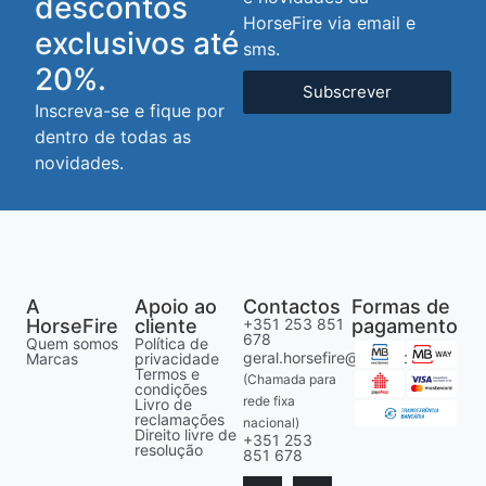
descontos
HorseFire via email e
exclusivos até
sms.
20%.
Subscrever
Inscreva-se e fique por
dentro de todas as
novidades.
A
Apoio ao
Contactos
Formas de
HorseFire
cliente
+351 253 851
pagamento
678
Quem somos
Política de
geral.horsefire@gmail.com
Marcas
privacidade
Termos e
(Chamada para
condições
rede fixa
Livro de
reclamações
nacional)
Direito livre de
+351 253
resolução
851 678