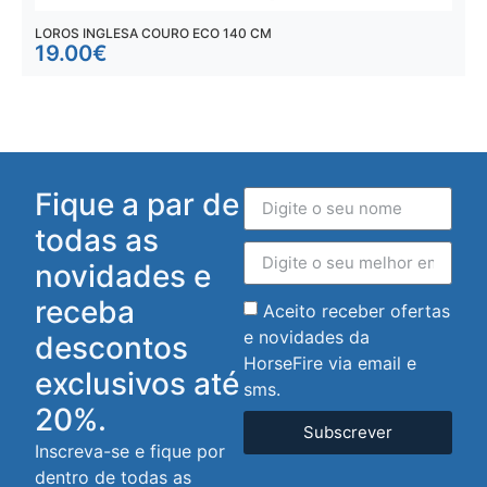
LOROS INGLESA COURO ECO 140 CM
L
19.00
€
Fique a par de
todas as
novidades e
receba
Aceito receber ofertas
e novidades da
descontos
HorseFire via email e
exclusivos até
sms.
20%.
Subscrever
Inscreva-se e fique por
dentro de todas as