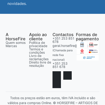
novidades.
A
Apoio ao
Contactos
Formas de
HorseFire
cliente
+351 253 851
pagamento
678
Quem somos
Política de
geral.horsefire@gmail.com
Marcas
privacidade
Termos e
(Chamada para
condições
rede fixa
Livro de
reclamações
nacional)
Direito livre de
+351 253
resolução
851 678
Todos os preços estão em euros, têm IVA incluído e são
válidos para compras Online. © HORSEFIRE – ARTIGOS DE