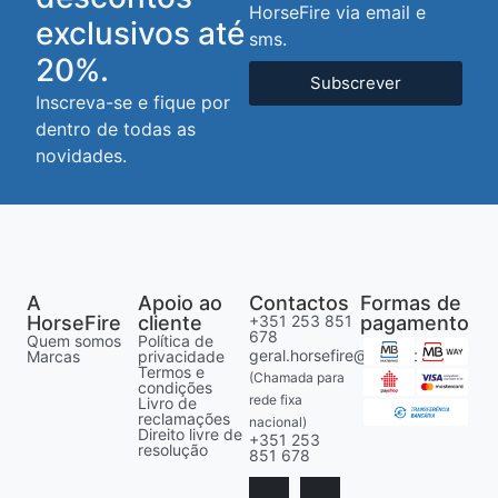
HorseFire via email e
exclusivos até
sms.
20%.
Subscrever
Inscreva-se e fique por
dentro de todas as
novidades.
A
Apoio ao
Contactos
Formas de
HorseFire
cliente
+351 253 851
pagamento
678
Quem somos
Política de
geral.horsefire@gmail.com
Marcas
privacidade
Termos e
(Chamada para
condições
rede fixa
Livro de
reclamações
nacional)
Direito livre de
+351 253
resolução
851 678