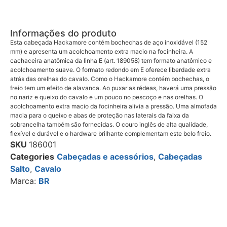
Informações do produto
Esta cabeçada Hackamore contém bochechas de aço inoxidável (152
mm) e apresenta um acolchoamento extra macio na focinheira. A
cachaceira anatômica da linha E (art. 189058) tem formato anatômico e
acolchoamento suave. O formato redondo em E oferece liberdade extra
atrás das orelhas do cavalo. Como o Hackamore contém bochechas, o
freio tem um efeito de alavanca. Ao puxar as rédeas, haverá uma pressão
no nariz e queixo do cavalo e um pouco no pescoço e nas orelhas. O
acolchoamento extra macio da focinheira alivia a pressão. Uma almofada
macia para o queixo e abas de proteção nas laterais da faixa da
sobrancelha também são fornecidas. O couro inglês de alta qualidade,
flexível e durável e o hardware brilhante complementam este belo freio.
SKU
186001
Categories
Cabeçadas e acessórios
,
Cabeçadas
Salto
,
Cavalo
Marca:
BR