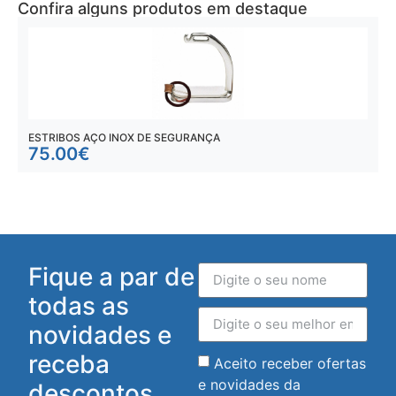
Confira alguns produtos em destaque
ESTRIBOS AÇO INOX DE SEGURANÇA
E
75.00
€
Fique a par de
todas as
novidades e
receba
Aceito receber ofertas
e novidades da
descontos