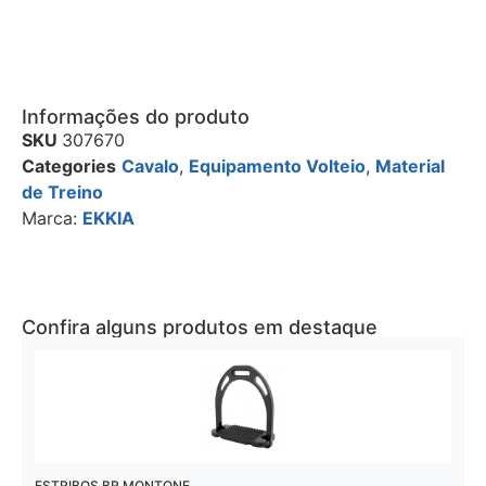
Informações do produto
SKU
307670
Categories
Cavalo
,
Equipamento Volteio
,
Material
de Treino
Marca:
EKKIA
Confira alguns produtos em destaque
ESTRIBOS BR MONTONE
L