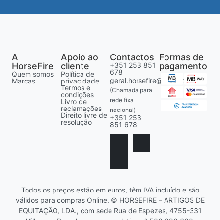
A
Apoio ao
Contactos
Formas de
HorseFire
cliente
+351 253 851
pagamento
678
Quem somos
Política de
geral.horsefire@gmail.com
Marcas
privacidade
Termos e
(Chamada para
condições
rede fixa
Livro de
reclamações
nacional)
Direito livre de
+351 253
resolução
851 678
Todos os preços estão em euros, têm IVA incluído e são
válidos para compras Online. © HORSEFIRE – ARTIGOS DE
EQUITAÇÃO, LDA., com sede Rua de Espezes, 4755-331