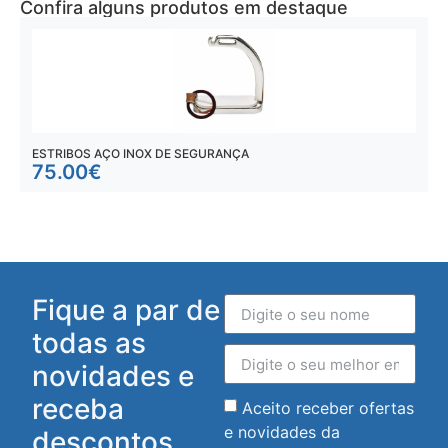
Confira alguns produtos em destaque
ESTRIBOS AÇO INOX DE SEGURANÇA
E
75.00
€
Fique a par de
todas as
novidades e
receba
Aceito receber ofertas
e novidades da
descontos