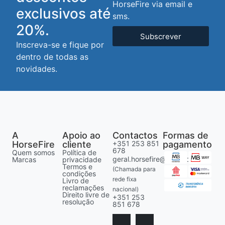
HorseFire via email e
exclusivos até
sms.
20%.
Subscrever
Inscreva-se e fique por
dentro de todas as
novidades.
A
Apoio ao
Contactos
Formas de
HorseFire
cliente
+351 253 851
pagamento
678
Quem somos
Política de
geral.horsefire@gmail.com
Marcas
privacidade
Termos e
(Chamada para
condições
rede fixa
Livro de
reclamações
nacional)
Direito livre de
+351 253
resolução
851 678