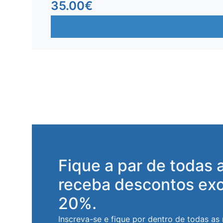
35.00
€
Fique a par de todas 
receba descontos exc
20%.
Inscreva-se e fique por dentro de todas as