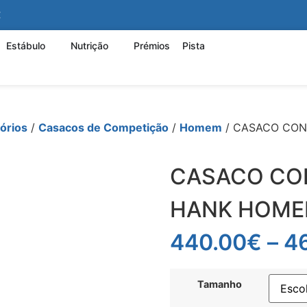
€
Estábulo
Nutrição
Prémios
Pista
órios
/
Casacos de Competição
/
Homem
/ CASACO CON
CASACO CO
HANK HOM
440.00
€
–
4
Tamanho