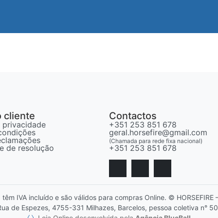
 cliente
Contactos
e privacidade
+351 253 851 678
condições
geral.horsefire@gmail.com
reclamações
(Chamada para rede fixa nacional)
vre de resolução
+351 253 851 678
, têm IVA incluído e são válidos para compras Online. © HORSEFIR
ua de Espezes, 4755-331 Milhazes, Barcelos, pessoa coletiva n° 5
Loja Online desenvolvida pela
Agência BlueBall