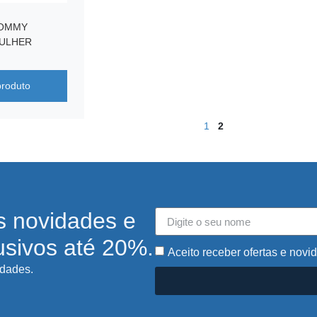
TOMMY
MULHER
produto
1
2
s novidades e
usivos até 20%.
Aceito receber ofertas e novi
idades.