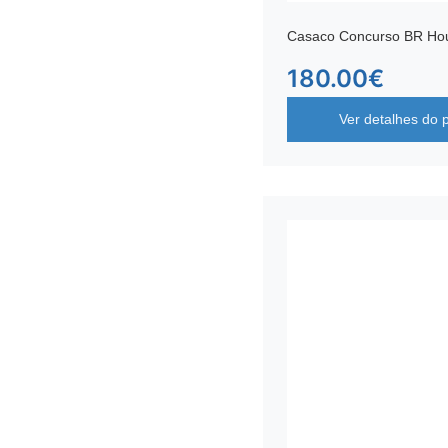
Casaco Concurso BR H
180.00
€
Ver detalhes do 