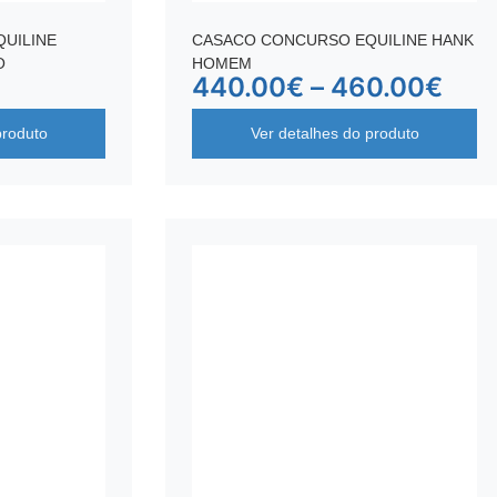
UILINE
CASACO CONCURSO EQUILINE HANK
O
HOMEM
440.00
€
–
460.00
€
produto
Ver detalhes do produto