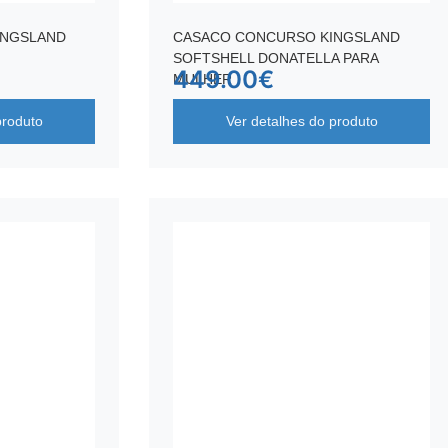
INGSLAND
CASACO CONCURSO KINGSLAND
SOFTSHELL DONATELLA PARA
449.00
€
MULHER
produto
Ver detalhes do produto