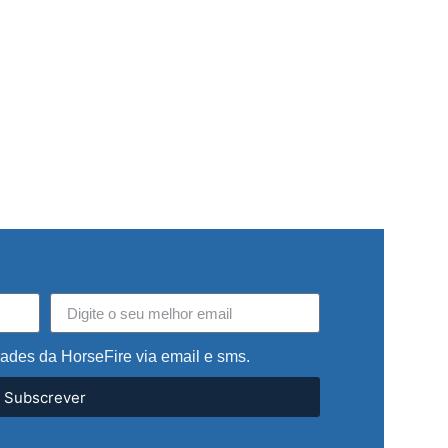
dades da HorseFire via email e sms.
Subscrever