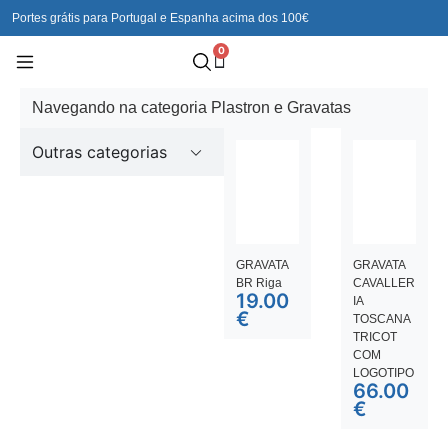
Portes grátis para Portugal e Espanha acima dos 100€
0
Navegando na categoria Plastron e Gravatas
Outras categorias
GRAVATA
GRAVATA
BR Riga
CAVALLER
19.00
IA
€
TOSCANA
TRICOT
COM
LOGOTIPO
66.00
€