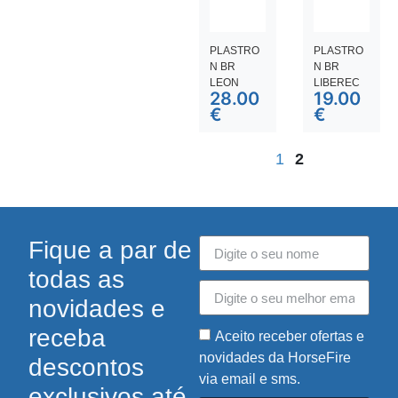
PLASTRO
PLASTRO
N BR
N BR
LEON
LIBEREC
28.00
19.00
€
€
1
2
Fique a par de
todas as
novidades e
receba
Aceito receber ofertas e
novidades da HorseFire
descontos
via email e sms.
exclusivos até