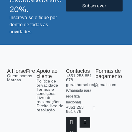
Subscrever
20%.
Inscreva-se e fique por
dentro de todas as
novidades.
A HorseFire
Apoio ao
Contactos
Formas de
Quem somos
cliente
+351 253 851
pagamento
Marcas
678
Política de
geral.horsefire@gmail.com
privacidade
Termos e
(Chamada para
condições
rede fixa
Livro de
reclamações
nacional)
Direito livre de
+351 253
resolução
851 678