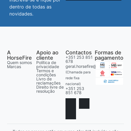
dentro de todas as
novidades.
A
Apoio ao
Contactos
Formas de
HorseFire
cliente
+351 253 851
pagamento
678
Quem somos
Política de
geral.horsefire@gmail.com
Marcas
privacidade
Termos e
(Chamada para
condições
rede fixa
Livro de
reclamações
nacional)
Direito livre de
+351 253
resolução
851 678