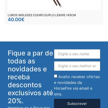
LOROS INGLESES COURO DUPLO LEXHIS 145CM
L
40.00
€
Fique a par de
todas as
novidades e
receba
Aceito receber ofertas
e novidades da
descontos
HorseFire via email e
exclusivos até
sms.
20%.
Subscrever
Inscreva-se e fique por