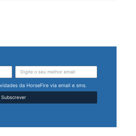
vidades da HorseFire via email e sms.
Subscrever