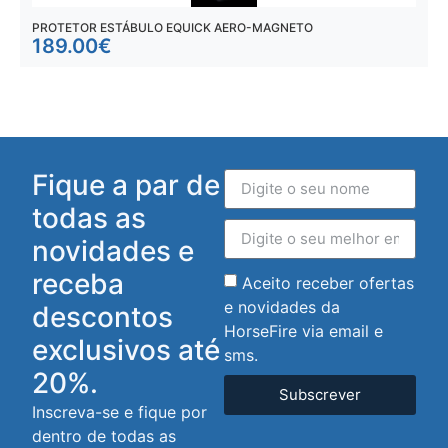
PROTETOR ESTÁBULO EQUICK AERO-MAGNETO
P
189.00
€
Fique a par de
todas as
novidades e
receba
Aceito receber ofertas
e novidades da
descontos
HorseFire via email e
exclusivos até
sms.
20%.
Subscrever
Inscreva-se e fique por
dentro de todas as