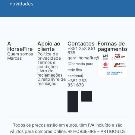
novidades.
A
Apoio ao
Contactos
Formas de
HorseFire
cliente
+351 253 851
pagamento
678
Quem somos
Política de
geral.horsefire@gmail.com
Marcas
privacidade
Termos e
(Chamada para
condições
rede fixa
Livro de
reclamações
nacional)
Direito livre de
+351 253
resolução
851 678
Todos os preços estão em euros, têm IVA incluído e são
válidos para compras Online. © HORSEFIRE – ARTIGOS DE