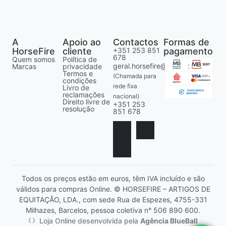
A
Apoio ao
Contactos
Formas de
HorseFire
cliente
+351 253 851
pagamento
678
Quem somos
Política de
geral.horsefire@gmail.com
Marcas
privacidade
Termos e
(Chamada para
condições
rede fixa
Livro de
reclamações
nacional)
Direito livre de
+351 253
resolução
851 678
Todos os preços estão em euros, têm IVA incluído e são
válidos para compras Online. © HORSEFIRE – ARTIGOS DE
EQUITAÇÃO, LDA., com sede Rua de Espezes, 4755-331
Milhazes, Barcelos, pessoa coletiva n° 506 890 600.
Loja Online desenvolvida pela
Agência BlueBall