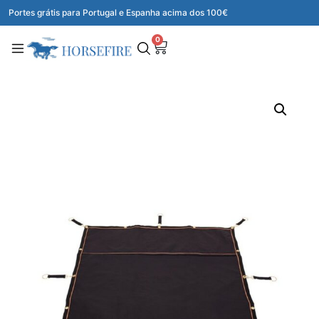
Portes grátis para Portugal e Espanha acima dos 100€
0