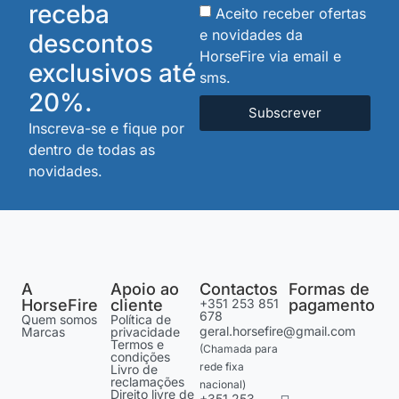
receba
Aceito receber ofertas
e novidades da
descontos
HorseFire via email e
exclusivos até
sms.
20%.
Subscrever
Inscreva-se e fique por
dentro de todas as
novidades.
A
Apoio ao
Contactos
Formas de
HorseFire
cliente
+351 253 851
pagamento
678
Quem somos
Política de
geral.horsefire@gmail.com
Marcas
privacidade
Termos e
(Chamada para
condições
rede fixa
Livro de
reclamações
nacional)
Direito livre de
+351 253