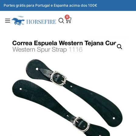
Portes grátis para Portugal e Espanha acima dos 100€
0