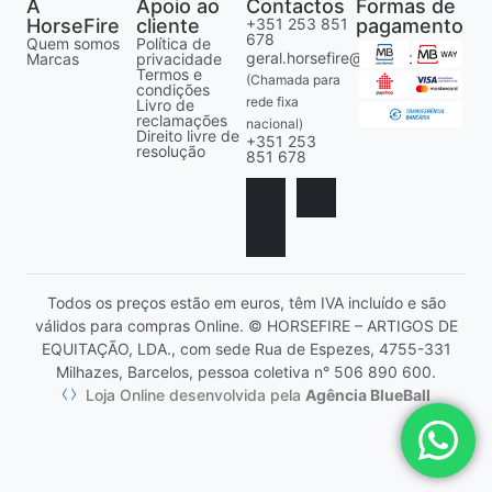
A
Apoio ao
Contactos
Formas de
HorseFire
cliente
+351 253 851
pagamento
678
Quem somos
Política de
geral.horsefire@gmail.com
Marcas
privacidade
Termos e
(Chamada para
condições
rede fixa
Livro de
reclamações
nacional)
Direito livre de
+351 253
resolução
851 678
Todos os preços estão em euros, têm IVA incluído e são
válidos para compras Online. © HORSEFIRE – ARTIGOS DE
EQUITAÇÃO, LDA., com sede Rua de Espezes, 4755-331
Milhazes, Barcelos, pessoa coletiva n° 506 890 600.
Loja Online desenvolvida pela
Agência BlueBall