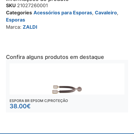
SKU
21027260001
Categories
Acessórios para Esporas
,
Cavaleiro
,
Esporas
Marca:
ZALDI
Confira alguns produtos em destaque
ESPORA BR EPSOM C/PROTEÇÃO
E
38.00
€