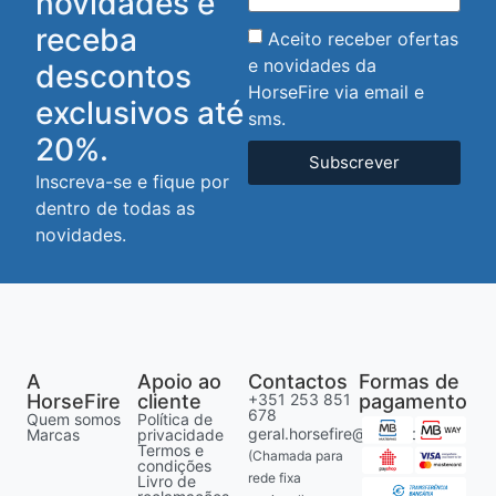
novidades e
receba
Aceito receber ofertas
e novidades da
descontos
HorseFire via email e
exclusivos até
sms.
20%.
Subscrever
Inscreva-se e fique por
dentro de todas as
novidades.
A
Apoio ao
Contactos
Formas de
HorseFire
cliente
+351 253 851
pagamento
678
Quem somos
Política de
geral.horsefire@gmail.com
Marcas
privacidade
Termos e
(Chamada para
condições
rede fixa
Livro de