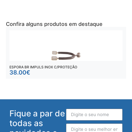
Confira alguns produtos em destaque
ESPORA BR IMPULS INOX C/PROTEÇÃO
E
38.00
€
Fique a par de
todas as