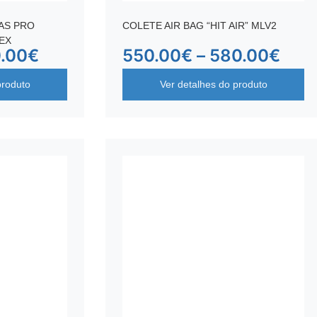
AS PRO
COLETE AIR BAG “HIT AIR” MLV2
SEX
.00
€
550.00
€
–
580.00
€
produto
Ver detalhes do produto