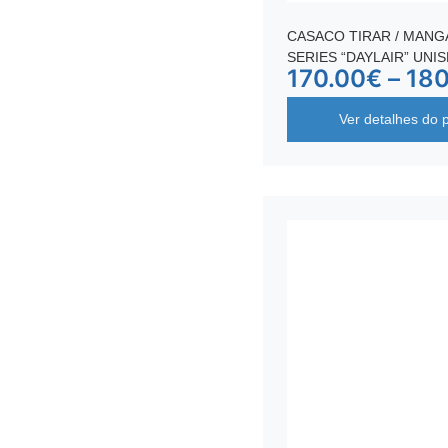
CASACO TIRAR / MANG
SERIES “DAYLAIR” UNI
170.00
€
–
180
Ver detalhes do 