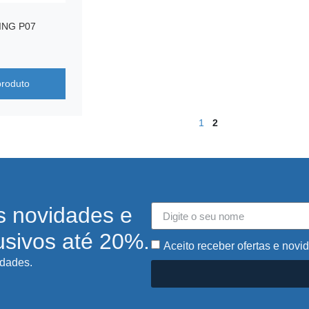
NG P07
produto
1
2
s novidades e
usivos até 20%.
Aceito receber ofertas e novi
idades.