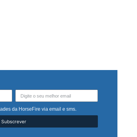
dades da HorseFire via email e sms.
Subscrever