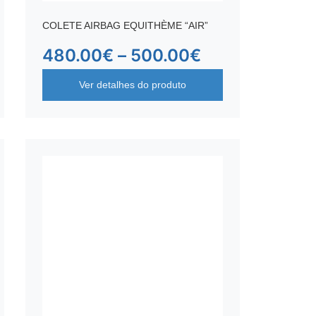
COLETE AIRBAG EQUITHÈME “AIR”
480.00
€
–
500.00
€
Ver detalhes do produto