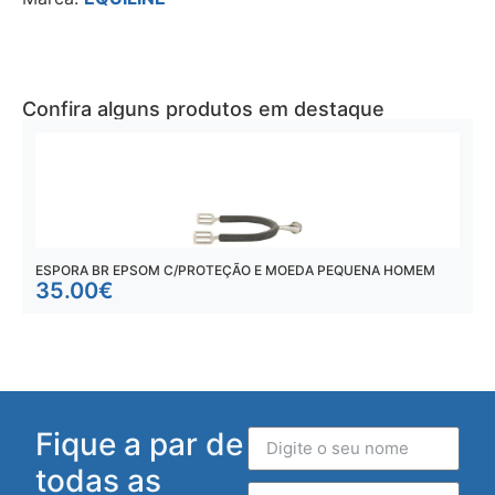
Confira alguns produtos em destaque
ESPORA BR EPSOM C/PROTEÇÃO E MOEDA PEQUENA HOMEM
E
35.00
€
Fique a par de
todas as