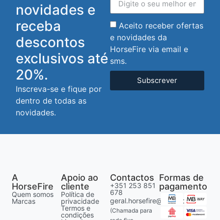
novidades e
receba
Aceito receber ofertas
e novidades da
descontos
HorseFire via email e
exclusivos até
sms.
20%.
Subscrever
Inscreva-se e fique por
dentro de todas as
novidades.
A
Apoio ao
Contactos
Formas de
HorseFire
cliente
+351 253 851
pagamento
678
Quem somos
Política de
geral.horsefire@gmail.com
Marcas
privacidade
Termos e
(Chamada para
condições