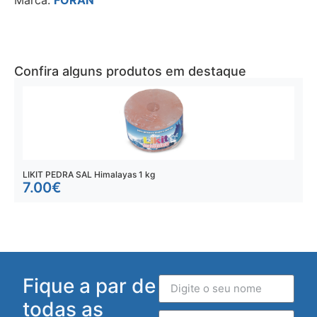
Marca:
FORAN
Confira alguns produtos em destaque
LIKIT PEDRA SAL Himalayas 1 kg
C
7.00
€
Fique a par de
todas as