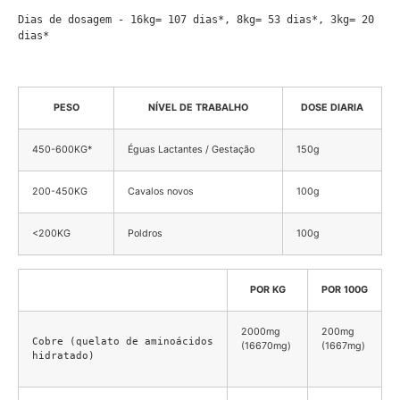
Dias de dosagem - 16kg= 107 dias*, 8kg= 53 dias*, 3kg= 20 
dias*

PESO
NÍVEL DE TRABALHO
DOSE DIARIA
450-600KG*
Éguas Lactantes / Gestação
150g
200-450KG
Cavalos novos
100g
<200KG
Poldros
100g
POR KG
POR 100G
2000mg
200mg
Cobre (quelato de aminoácidos 
(16670mg)
(1667mg)
hidratado)