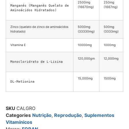
2500mg
250mg
Manganês (Manganês Quelato de 
(16670mg)
(1667mg)
Aminoácidos Hidratados)
Zinco (quelato de zinco de aminoácidos
5000mg
500mg
hidratado)
(33330mg)
(3333mg)
Vitamina E
10000mg
1000mg
120,000gm
12,000mg
Monocloridrato de L-Lisina
15,000mg
1500mg
DL-Metionina
SKU
CALGRO
Categories
Nutrição
,
Reprodução
,
Suplementos
Vitamínicos