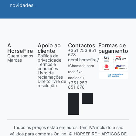
novidades.
A
Apoio ao
Contactos
Formas de
HorseFire
cliente
+351 253 851
pagamento
678
Quem somos
Política de
geral.horsefire@gmail.com
Marcas
privacidade
Termos e
(Chamada para
condições
rede fixa
Livro de
reclamações
nacional)
Direito livre de
+351 253
resolução
851 678
Todos os preços estão em euros, têm IVA incluído e são
válidos para compras Online. © HORSEFIRE – ARTIGOS DE