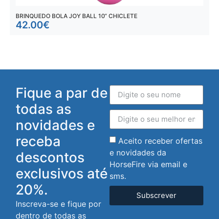
BRINQUEDO BOLA JOY BALL 10“ CHICLETE
B
42.00
€
Fique a par de
todas as
novidades e
receba
Aceito receber ofertas
e novidades da
descontos
HorseFire via email e
exclusivos até
sms.
20%.
Subscrever
Inscreva-se e fique por
dentro de todas as