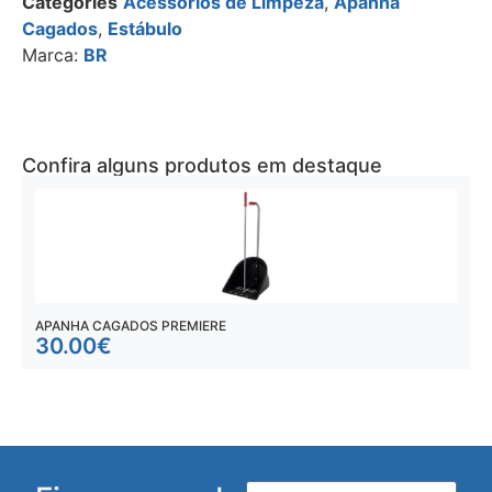
Categories
Acessórios de Limpeza
,
Apanha
Cagados
,
Estábulo
Marca:
BR
Confira alguns produtos em destaque
APANHA CAGADOS PREMIERE
A
30.00
€