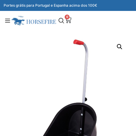
Portes grátis para Portugal e Espanha acima dos 100€
0