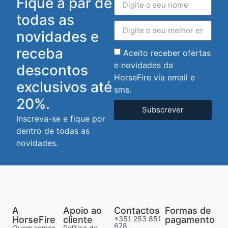
Fique a par de
todas as
novidades e
receba
Aceito receber ofertas
e novidades da
descontos
HorseFire via email e
exclusivos até
sms.
20%.
Subscrever
Inscreva-se e fique por
dentro de todas as
novidades.
A
Apoio ao
Contactos
Formas de
HorseFire
cliente
+351 253 851
pagamento
678
Quem somos
Política de