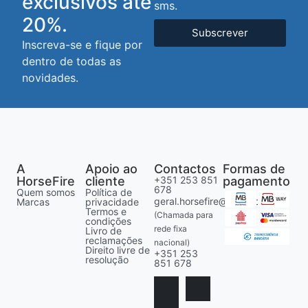
exclusivos até
sms.
20%.
Subscrever
Inscreva-se e fique por
dentro de todas as
novidades.
A
Apoio ao
Contactos
Formas de
HorseFire
cliente
+351 253 851
pagamento
678
Quem somos
Política de
geral.horsefire@gmail.com
Marcas
privacidade
Termos e
(Chamada para
condições
rede fixa
Livro de
reclamações
nacional)
Direito livre de
+351 253
resolução
851 678