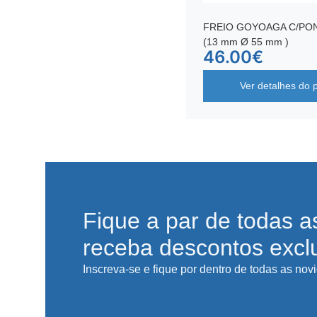
FREIO GOYOAGA C/PO
(13 mm Ø 55 mm )
46.00
€
Ver detalhes do 
Fique a par de todas a
receba descontos excl
Inscreva-se e fique por dentro de todas as nov