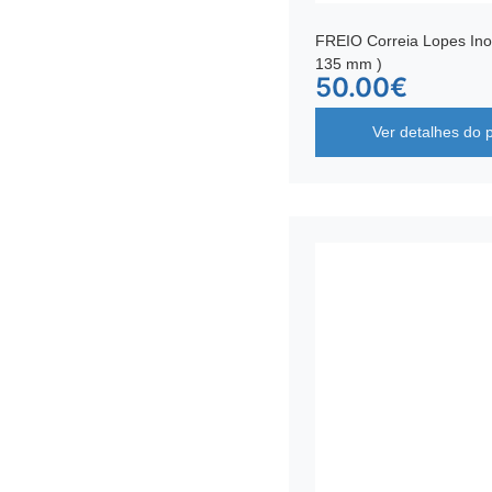
FREIO Correia Lopes In
135 mm )
50.00
€
Ver detalhes do 