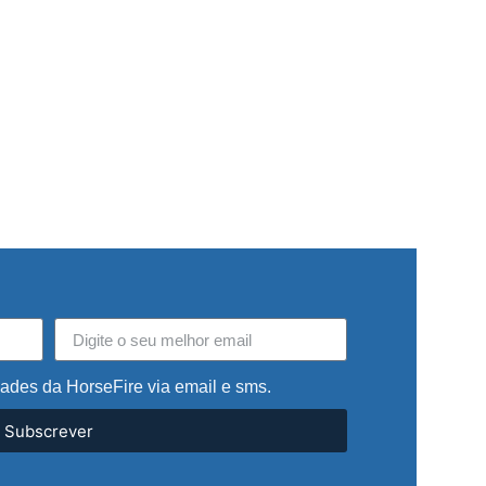
dades da HorseFire via email e sms.
Subscrever