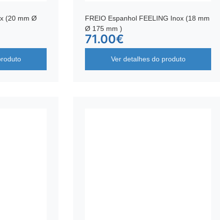
ox (20 mm Ø
FREIO Espanhol FEELING Inox (18 mm
Ø 175 mm )
71.00
€
produto
Ver detalhes do produto