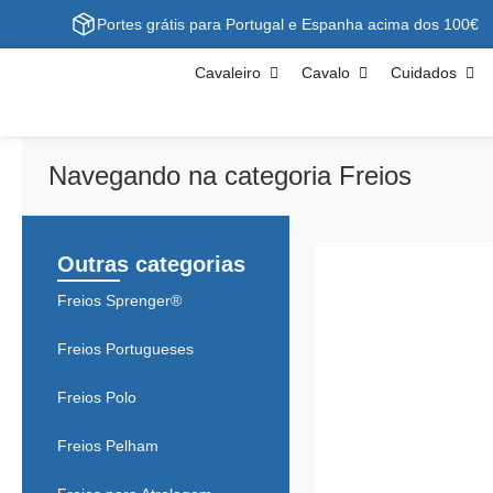
Portes grátis para Portugal e Espanha acima dos 100€
Cavaleiro
Cavalo
Cuidados
Navegando na categoria Freios
Outras categorias
Freios Sprenger®
Freios Portugueses
Freios Polo
Freios Pelham