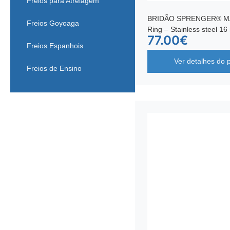
Freios para Atrelagem
BRIDÃO SPRENGER® MAX
Freios Goyoaga
Ring – Stainless steel 
77.00
€
Freios Espanhois
Ver detalhes do 
Freios de Ensino