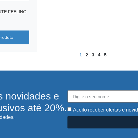
NTE FEELING
produto
1
2
3
4
5
s novidades e
usivos até 20%.
Aceito receber ofertas e novi
idades.