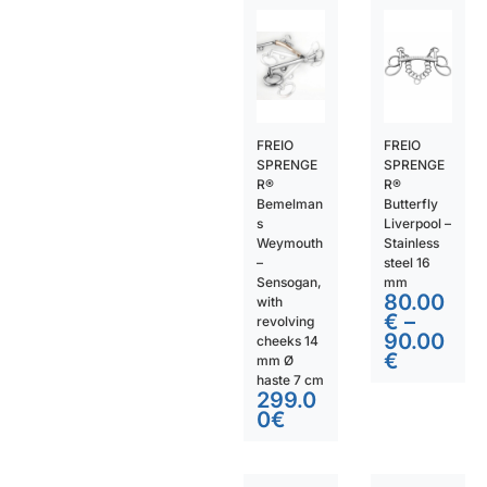
FREIO
FREIO
SPRENGE
SPRENGE
R®
R®
Bemelman
Butterfly
s
Liverpool –
Weymouth
Stainless
–
steel 16
Sensogan,
mm
80.00
with
€
–
revolving
90.00
cheeks 14
€
mm Ø
haste 7 cm
299.0
0
€