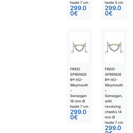
haste 7 cm
haste 5 cm
299.0
299.0
0
€
0
€
FREIO
FREIO
SPRENGE
SPRENGE
R® HO-
R® HO-
Weymouth
Weymouth
–
–
Sensogan
Sensogan,
16 mm Ø
with
haste 7 cm
revolving
299.0
cheeks 14
0
€
mm Ø
haste 7 cm
299.0