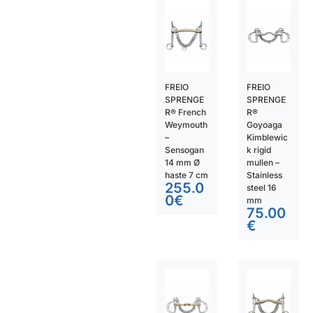
FREIO
FREIO
SPRENGE
SPRENGE
R® French
R®
Weymouth
Goyoaga
–
Kimblewic
Sensogan
k rigid
14 mm Ø
mullen –
haste 7 cm
Stainless
255.0
steel 16
0
€
mm
75.00
€