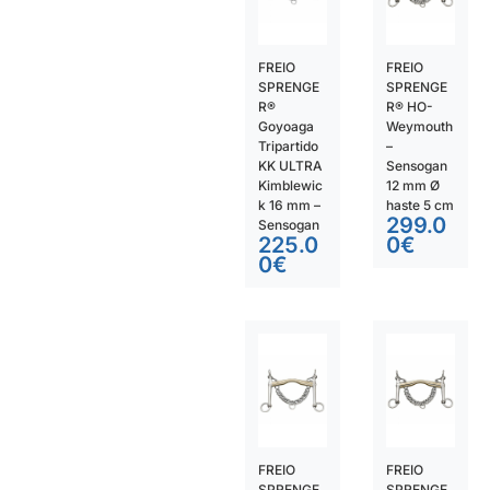
FREIO
FREIO
SPRENGE
SPRENGE
R®
R® HO-
Goyoaga
Weymouth
Tripartido
–
KK ULTRA
Sensogan
Kimblewic
12 mm Ø
k 16 mm –
haste 5 cm
299.0
Sensogan
225.0
0
€
0
€
FREIO
FREIO
SPRENGE
SPRENGE