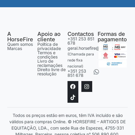
A
Apoio ao
Contactos
Formas de
HorseFire
cliente
+351 253 851
pagamento
678
Quem somos
Política de
geral.horsefire@gmail.com
Marcas
privacidade
Termos e
(Chamada para
condições
rede fixa
Livro de
reclamações
nacional)
Direito livre de
+351 253
resolução
851 678
Todos os preços estão em euros, têm IVA incluído e são
válidos para compras Online. © HORSEFIRE – ARTIGOS DE
EQUITAÇÃO, LDA., com sede Rua de Espezes, 4755-331
Milhazes, Barcelos, pessoa coletiva n° 506 890 600.