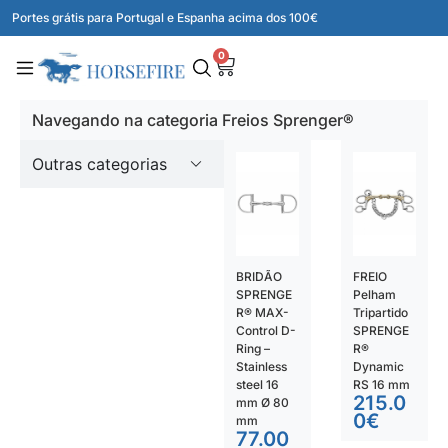
Portes grátis para Portugal e Espanha acima dos 100€
0
Navegando na categoria Freios Sprenger®
Outras categorias
BRIDÃO
FREIO
SPRENGE
Pelham
R® MAX-
Tripartido
Control D-
SPRENGE
Ring –
R®
Stainless
Dynamic
steel 16
RS 16 mm
215.0
mm Ø 80
0
€
mm
77.00