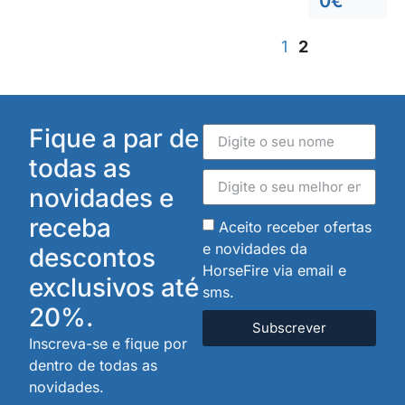
0
€
1
2
Fique a par de
todas as
novidades e
receba
Aceito receber ofertas
e novidades da
descontos
HorseFire via email e
exclusivos até
sms.
20%.
Subscrever
Inscreva-se e fique por
dentro de todas as
novidades.