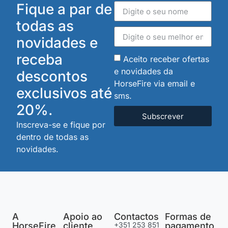
Fique a par de
todas as
novidades e
receba
Aceito receber ofertas
e novidades da
descontos
HorseFire via email e
exclusivos até
sms.
20%.
Subscrever
Inscreva-se e fique por
dentro de todas as
novidades.
A
Apoio ao
Contactos
Formas de
HorseFire
cliente
+351 253 851
pagamento