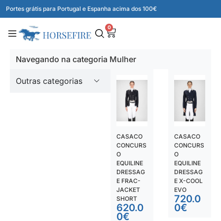
Portes grátis para Portugal e Espanha acima dos 100€
0
Navegando na categoria Mulher
Outras categorias
CASACO
CASACO
CONCURS
CONCURS
O
O
EQUILINE
EQUILINE
DRESSAG
DRESSAG
E FRAC-
E X-COOL
JACKET
EVO
720.0
SHORT
620.0
0
€
0
€