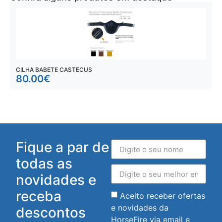
CILHA BABETE CASTECUS
S
80.00
€
Fique a par de
todas as
novidades e
receba
Aceito receber ofertas
e novidades da
descontos
HorseFire via email e