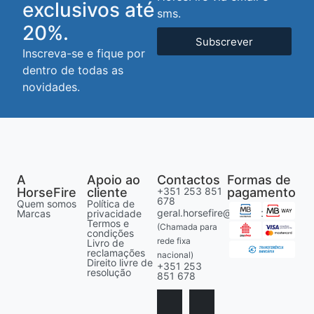
exclusivos até
sms.
20%.
Subscrever
Inscreva-se e fique por
dentro de todas as
novidades.
A
Apoio ao
Contactos
Formas de
HorseFire
cliente
+351 253 851
pagamento
678
Quem somos
Política de
geral.horsefire@gmail.com
Marcas
privacidade
Termos e
(Chamada para
condições
rede fixa
Livro de
reclamações
nacional)
Direito livre de
+351 253
resolução
851 678