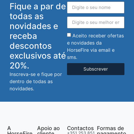
Fique a par de
todas as
novidades e
receba
Aceito receber ofertas
e novidades da
descontos
HorseFire via email e
exclusivos até
sms.
20%.
Subscrever
Inscreva-se e fique por
dentro de todas as
novidades.
A
Apoio ao
Contactos
Formas de
HorseFire
cliente
+351 253 851
pagamento