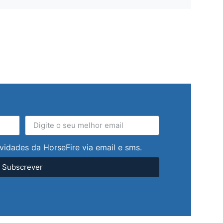
vidades da HorseFire via email e sms.
Subscrever