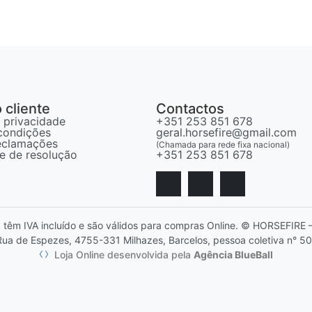
 cliente
Contactos
e privacidade
+351 253 851 678
condições
geral.horsefire@gmail.com
reclamações
(Chamada para rede fixa nacional)
vre de resolução
+351 253 851 678
, têm IVA incluído e são válidos para compras Online. © HORSEFIR
ua de Espezes, 4755-331 Milhazes, Barcelos, pessoa coletiva n° 5
Loja Online desenvolvida pela
Agência BlueBall