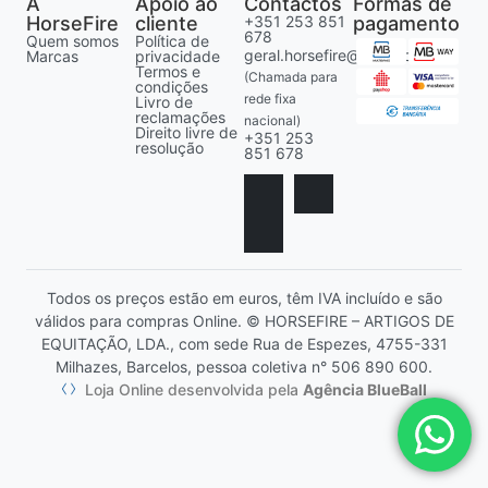
A
Apoio ao
Contactos
Formas de
HorseFire
cliente
+351 253 851
pagamento
678
Quem somos
Política de
geral.horsefire@gmail.com
Marcas
privacidade
Termos e
(Chamada para
condições
rede fixa
Livro de
reclamações
nacional)
Direito livre de
+351 253
resolução
851 678
Todos os preços estão em euros, têm IVA incluído e são
válidos para compras Online. © HORSEFIRE – ARTIGOS DE
EQUITAÇÃO, LDA., com sede Rua de Espezes, 4755-331
Milhazes, Barcelos, pessoa coletiva n° 506 890 600.
Loja Online desenvolvida pela
Agência BlueBall