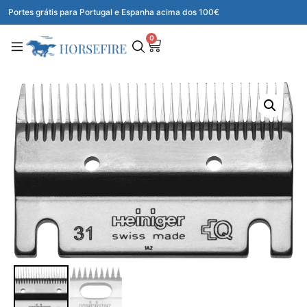
Portes grátis para Portugal e Espanha acima dos 100€
0