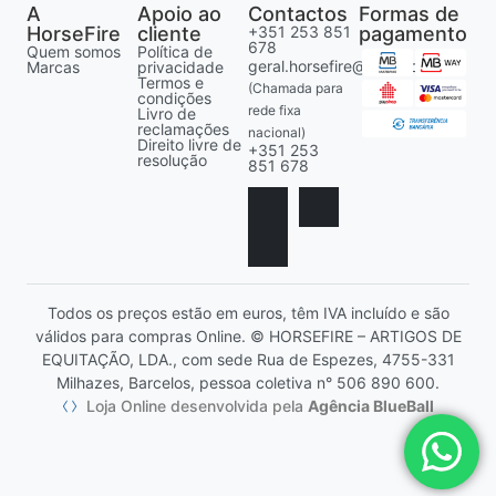
A
Apoio ao
Contactos
Formas de
HorseFire
cliente
+351 253 851
pagamento
678
Quem somos
Política de
geral.horsefire@gmail.com
Marcas
privacidade
Termos e
(Chamada para
condições
rede fixa
Livro de
reclamações
nacional)
Direito livre de
+351 253
resolução
851 678
Todos os preços estão em euros, têm IVA incluído e são
válidos para compras Online. © HORSEFIRE – ARTIGOS DE
EQUITAÇÃO, LDA., com sede Rua de Espezes, 4755-331
Milhazes, Barcelos, pessoa coletiva n° 506 890 600.
Loja Online desenvolvida pela
Agência BlueBall