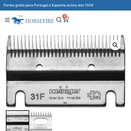
Portes grátis para Portugal e Espanha acima dos 100€
0