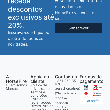
receba
Aceito receber ofertas
e novidades da
descontos
HorseFire via email e
exclusivos até
sms.
20%.
Subscrever
Inscreva-se e fique por
dentro de todas as
novidades.
A
Apoio ao
Contactos
Formas de
HorseFire
cliente
+351 253 851
pagamento
678
Quem somos
Política de
geral.horsefire@gmail.com
Marcas
privacidade
Termos e
(Chamada para
condições
rede fixa
Livro de
reclamações
nacional)
Direito livre de
+351 253
resolução