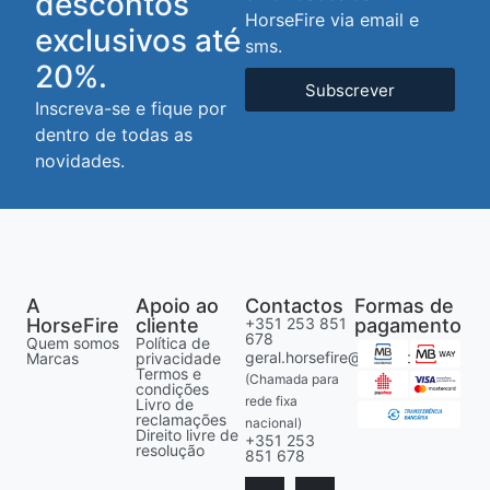
descontos
HorseFire via email e
exclusivos até
sms.
20%.
Subscrever
Inscreva-se e fique por
dentro de todas as
novidades.
A
Apoio ao
Contactos
Formas de
HorseFire
cliente
+351 253 851
pagamento
678
Quem somos
Política de
geral.horsefire@gmail.com
Marcas
privacidade
Termos e
(Chamada para
condições
rede fixa
Livro de
reclamações
nacional)
Direito livre de
+351 253
resolução
851 678