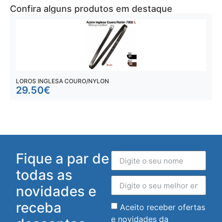
Confira alguns produtos em destaque
LOROS INGLESA COURO/NYLON
A
29.50
€
Fique a par de
todas as
novidades e
receba
Aceito receber ofertas
e novidades da