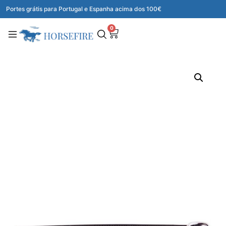
Portes grátis para Portugal e Espanha acima dos 100€
0