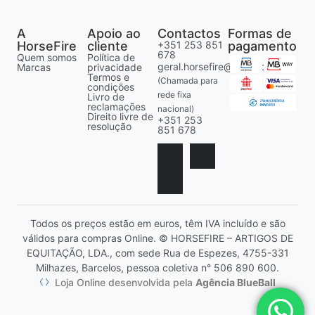
A
Apoio ao
Contactos
Formas de
HorseFire
cliente
+351 253 851
pagamento
678
Quem somos
Política de
geral.horsefire@gmail.com
Marcas
privacidade
Termos e
(Chamada para
condições
rede fixa
Livro de
reclamações
nacional)
Direito livre de
+351 253
resolução
851 678
Todos os preços estão em euros, têm IVA incluído e são
válidos para compras Online. © HORSEFIRE – ARTIGOS DE
EQUITAÇÃO, LDA., com sede Rua de Espezes, 4755-331
Milhazes, Barcelos, pessoa coletiva n° 506 890 600.
Loja Online desenvolvida pela
Agência BlueBall