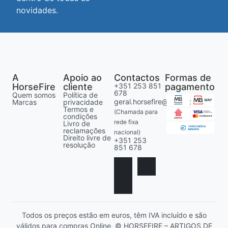
novidades.
A
Apoio ao
Contactos
Formas de
HorseFire
cliente
+351 253 851
pagamento
678
Quem somos
Política de
geral.horsefire@gmail.com
Marcas
privacidade
Termos e
(Chamada para
condições
rede fixa
Livro de
reclamações
nacional)
Direito livre de
+351 253
resolução
851 678
Todos os preços estão em euros, têm IVA incluído e são
válidos para compras Online. © HORSEFIRE – ARTIGOS DE