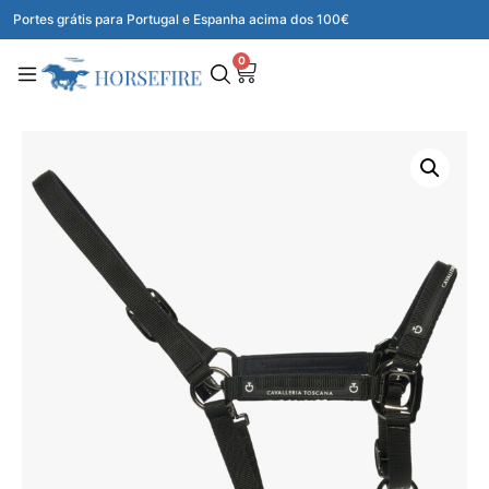
Portes grátis para Portugal e Espanha acima dos 100€
0