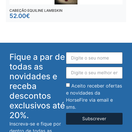
CABEÇÃO EQUILINE LAMBSKIN
S
52.00
€
Fique a par de
todas as
novidades e
receba
Aceito receber ofertas
e novidades da
descontos
HorseFire via email e
exclusivos até
sms.
20%.
Subscrever
Inscreva-se e fique por
dentro de todas as